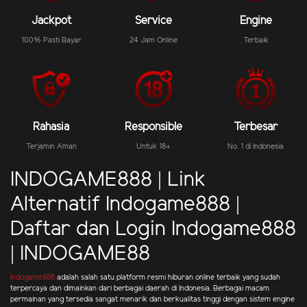
Jackpot
Service
Engine
100% Pasti Bayar
24 Jam Online
Terbaik
Rahasia
Responsible
Terbesar
Terjamin Aman
Untuk 18+
No. 1 di Indonesia
INDOGAME888 | Link
Alternatif Indogame888 |
Daftar dan Login Indogame888
| INDOGAME88
Indogame888
adalah salah satu platform resmi hiburan online terbaik yang sudah
terpercaya dan dimainkan dari berbagai daerah di Indonesia. Berbagai macam
permainan yang tersedia sangat menarik dan berkualitas tinggi dengan sistem engine