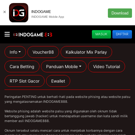
×
INDOGAME
Download
INDOGAME Mobile App
MASUK
DAFTAR
Info
Voucher88
Kalkulator Mix Parlay
Cara Betting
Panduan Mobile
Video Tutorial
RTP Slot Gacor
Ewallet
Peringatan PENTING untuk berhati-hati pada website phising atau website palsu
yang mengatasnamakan INDOGAME888.
Website phising adalah website palsu yang digunakan oleh oknum tidak
bertanggung jawab (hacker) untuk mendapatkan username dan kata sandi milik
member asli INDOGAME888.
Oknum tersebut selalu mencari cara untuk menjebak korbannya dengan cara