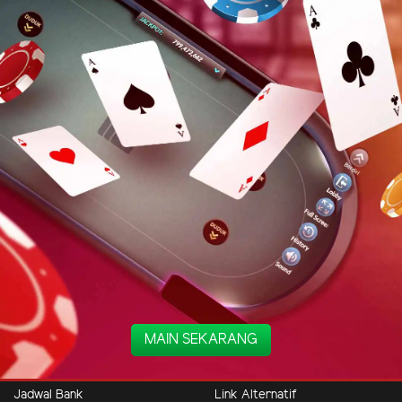
MAIN SEKARANG
Jadwal Bank
Link Alternatif