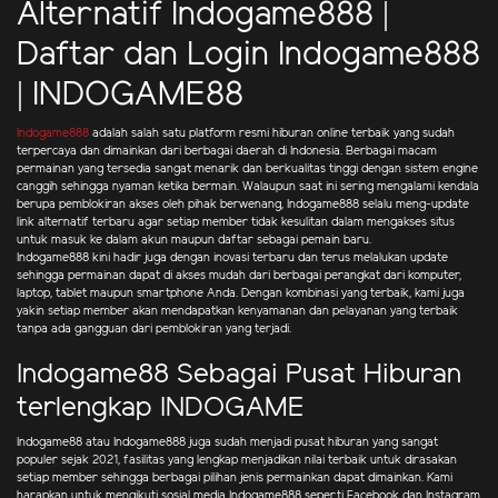
Alternatif Indogame888 |
Daftar dan Login Indogame888
| INDOGAME88
Indogame888
adalah salah satu platform resmi hiburan online terbaik yang sudah
terpercaya dan dimainkan dari berbagai daerah di Indonesia. Berbagai macam
permainan yang tersedia sangat menarik dan berkualitas tinggi dengan sistem engine
canggih sehingga nyaman ketika bermain. Walaupun saat ini sering mengalami kendala
berupa pemblokiran akses oleh pihak berwenang, Indogame888 selalu meng-update
link alternatif terbaru agar setiap member tidak kesulitan dalam mengakses situs
untuk masuk ke dalam akun maupun daftar sebagai pemain baru.
Indogame888 kini hadir juga dengan inovasi terbaru dan terus melalukan update
sehingga permainan dapat di akses mudah dari berbagai perangkat dari komputer,
laptop, tablet maupun smartphone Anda. Dengan kombinasi yang terbaik, kami juga
yakin setiap member akan mendapatkan kenyamanan dan pelayanan yang terbaik
tanpa ada gangguan dari pemblokiran yang terjadi.
Indogame88 Sebagai Pusat Hiburan
terlengkap INDOGAME
Indogame88 atau Indogame888 juga sudah menjadi pusat hiburan yang sangat
populer sejak 2021, fasilitas yang lengkap menjadikan nilai terbaik untuk dirasakan
setiap member sehingga berbagai pilihan jenis permainkan dapat dimainkan. Kami
harapkan untuk mengikuti sosial media Indogame888 seperti Facebook dan Instagram