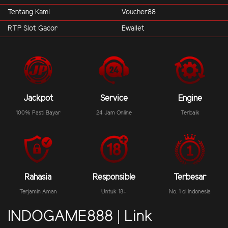
Tentang Kami
Voucher88
RTP Slot Gacor
Ewallet
Jackpot
Service
Engine
100% Pasti Bayar
24 Jam Online
Terbaik
Rahasia
Responsible
Terbesar
Terjamin Aman
Untuk 18+
No. 1 di Indonesia
INDOGAME888 | Link